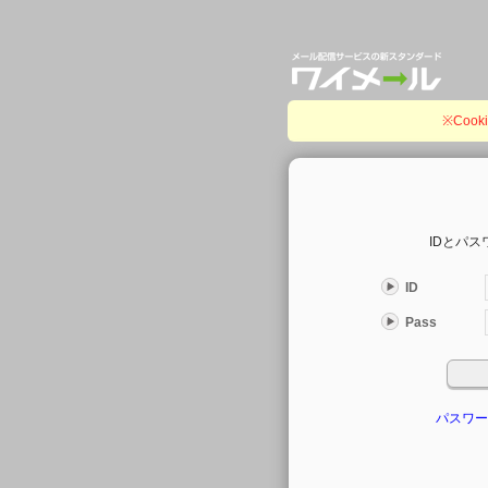
※Coo
IDとパ
ID
Pass
パスワー